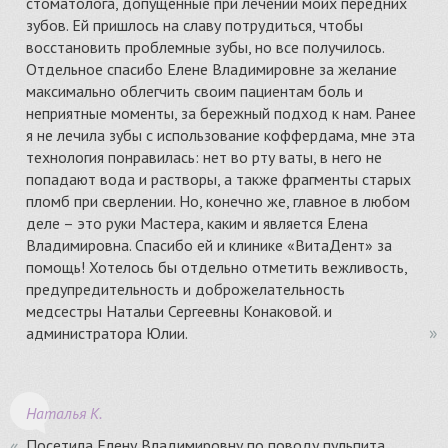
стоматолога, допущенные при лечении моих передних
зубов. Ей пришлось на славу потрудиться, чтобы
восстановить проблемные зубы, но все получилось.
Отдельное спасибо Елене Владимировне за желание
максимально облегчить своим пациентам боль и
неприятные моменты, за бережный подход к нам. Ранее
я не лечила зубы с использование коффердама, мне эта
технология понравилась: нет во рту ваты, в него не
попадают вода и растворы, а также фрагменты старых
пломб при сверлении. Но, конечно же, главное в любом
деле – это руки Мастера, каким и является Елена
Владимировна. Спасибо ей и клинике «ВитаДент» за
помощь! Хотелось бы отдельно отметить вежливость,
предупредительность и доброжелательность
медсестры Натальи Сергеевны Конаковой. и
администратора Юлии.
Наталья К.
Посетила Елену Владимировну по поводу пульпита.