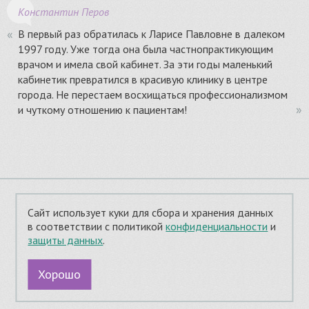
Константин Перов
В первый раз обратилась к Ларисе Павловне в далеком
1997 году. Уже тогда она была частнопрактикующим
врачом и имела свой кабинет. За эти годы маленький
кабинетик превратился в красивую клинику в центре
города. Не перестаем восхищаться профессионализмом
и чуткому отношению к пациентам!
© 2012–2026 Стоматологическая клиника «ВитаДент»
Сайт использует куки для сбора и хранения данных
Адрес: г. Пенза, ул. Лермонтова, 3
в соответствии с политикой
конфиденциальности
и
Телефон: (8412) 66-08-66
защиты данных
.
Политика конфиденциальности
Обработка персональных данных
Хорошо
Разработка сайта —
Netriks