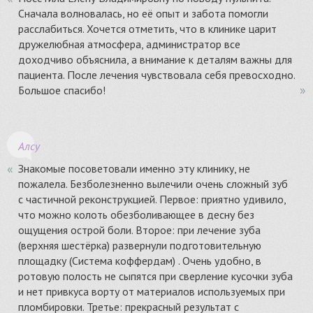
Сначала волновалась, но её опыт и забота помогли
расслабиться. Хочется отметить, что в клинике царит
дружелюбная атмосфера, администратор все
доходчиво объяснила, а внимание к деталям важны для
пациента. После лечения чувствовала себя превосходно.
Большое спасибо!
Алсу
Знакомые посоветовали именно эту клинику, не
пожалела. Безболезненно вылечили очень сложный зуб
с частичной реконструкцией. Первое: приятно удивило,
что можно колоть обезболивающее в десну без
ощущения острой боли. Второе: при лечение зуба
(верхняя шестёрка) развернули подготовительную
площадку (Система коффердам) . Очень удобно, в
ротовую полость не сыпятся при сверление кусочки зуба
и нет привкуса ворту от материалов используемых при
пломбировки. Третье: прекрасный результат с