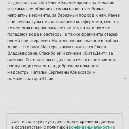
Отдельное спасибо Елене Владимировне за желание
максимально облегчить своим пациентам боль и
неприятные моменты, за бережный подход к нам. Ранее
я не лечила зубы с использование коффердама, мне эта
технология понравилась: нет во рту ваты, в него не
попадают вода и растворы, а также фрагменты старых
пломб при сверлении. Но, конечно же, главное в любом
деле – это руки Мастера, каким и является Елена
Владимировна. Спасибо ей и клинике «ВитаДент» за
помощь! Хотелось бы отдельно отметить вежливость,
предупредительность и доброжелательность
медсестры Натальи Сергеевны Конаковой. и
администратора Юлии.
© 2012–2026 Стоматологическая клиника «ВитаДент»
Сайт использует куки для сбора и хранения данных
Адрес: г. Пенза, ул. Лермонтова, 3
в соответствии с политикой
конфиденциальности
и
Телефон: (8412) 66-08-66